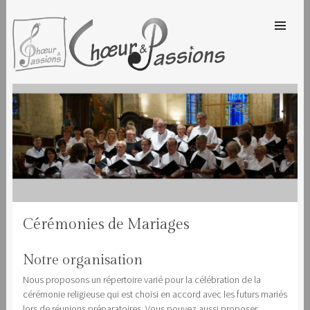
SKIP TO
CONTENT
Men
CHOEUR & PASSIONS
Cérémonies de Mariages
Notre organisation
Nous proposons un répertoire varié pour la célébration de la
cérémonie religieuse qui est choisi en accord avec les futurs mariés
lors de réunions préparatoires. Vous pouvez aussi proposer