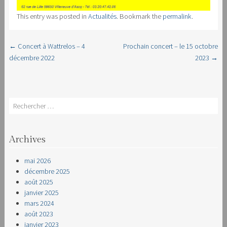
This entry was posted in
Actualités
. Bookmark the
permalink
.
←
Concert à Wattrelos – 4
Prochain concert – le 15 octobre
Post navigation
décembre 2022
2023
→
Search
Archives
mai 2026
décembre 2025
août 2025
janvier 2025
mars 2024
août 2023
janvier 2023