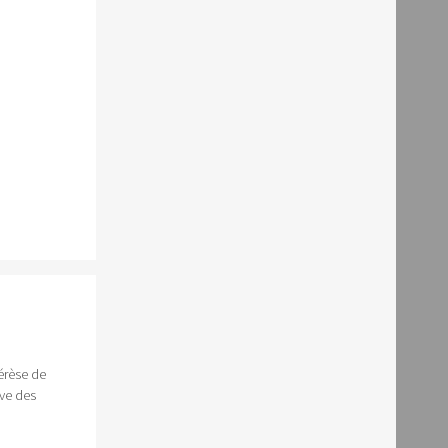
érèse de
ive des