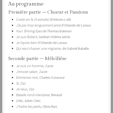
Au programme
Première partie – Choeur et Passions
Credo en fa (3 extraits)
d’Antonio Lotti
J’ai par trop longuement aimé
d’Orlande de Lassus
Your Shining Eyes
de Thomas Bateson
Je suis Robert
, Gentian XVIème siècle
Je l’ayme bien
d’Orlande de Lassus
Qui veut chasser une migraine
, de Gabriel Bataille
Seconde partie – Mélo’dièse
Je suis un homme
, Zazie
J’envoie valser
, Zazie
Emmenez-moi
, Charles Aznavour
Si
, Zaz
Je veux
, Zaz
Balade nord-irlandaise
, Renaud
Utile
, Julien Clerc
J’traîne les pieds
, Olivia Ruiz